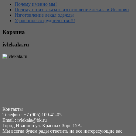
Почему именно мы!
Почему стоит заказать изготовление лекала в Иваново
Изготовление лекал одежды
Удаленное сотрудничество!!!
Корзина
ivlekala.ru
Контакты
Телефон : +7 (905) 109-41-05
Еmail : ivlekala@bk.ru
Город Иваново ул. Красных Зорь 15А.
Мы всегда будем рады ответить на все интересующие вас