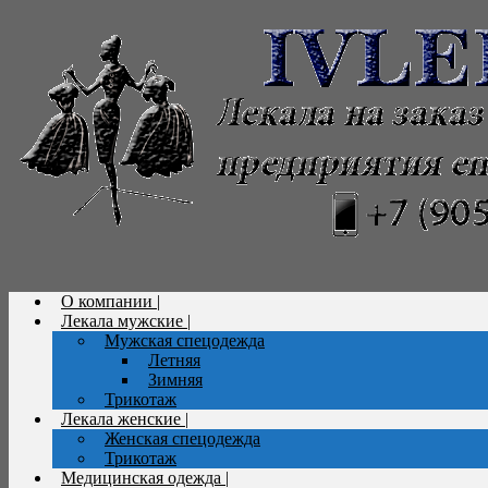
О компании |
Лекала мужские |
Мужская спецодежда
Летняя
Зимняя
Трикотаж
Лекала женские |
Женская спецодежда
Трикотаж
Медицинская одежда |