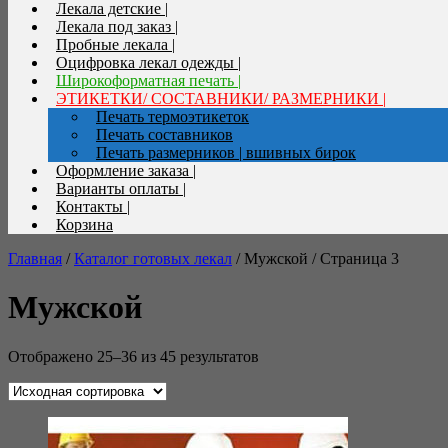
Лекала детские |
Лекала под заказ |
Пробные лекала |
Оцифровка лекал одежды |
Широкоформатная печать |
ЭТИКЕТКИ/ СОСТАВНИКИ/ РАЗМЕРНИКИ |
Печать термоэтикеток
Печать составников
Печать размерников | вшивных бирок
Оформление заказа |
Варианты оплаты |
Контакты |
Корзина
Главная
/
Каталог готовых лекал
/ Мужской / Страница 3
Мужской
Отображено 25–36 из 45 результатов