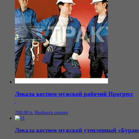
Лекала костюм мужской рабочий Прогресс
700.00
р.
Выбрать опции
Лекала костюм мужской утепленный «Буран»