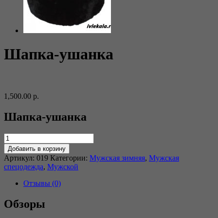
Шапка-ушанка
1,500.00
р.
Шапка-ушанка
Добавить в корзину
Артикул:
019
Категории:
Мужская зимняя
,
Мужская
спецодежда
,
Мужской
Отзывы (0)
Обзоры