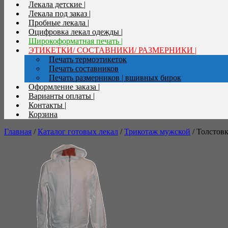
Лекала детские |
Лекала под заказ |
Пробные лекала |
Оцифровка лекал одежды |
Широкоформатная печать |
ЭТИКЕТКИ/ СОСТАВНИКИ/ РАЗМЕРНИКИ |
Печать термоэтикеток
Печать составников
Печать размерников | вшивных бирок
Оформление заказа |
Варианты оплаты |
Контакты |
Корзина
Главная
/
Каталог готовых лекал
/
Трикотаж мужской
/ Толстов