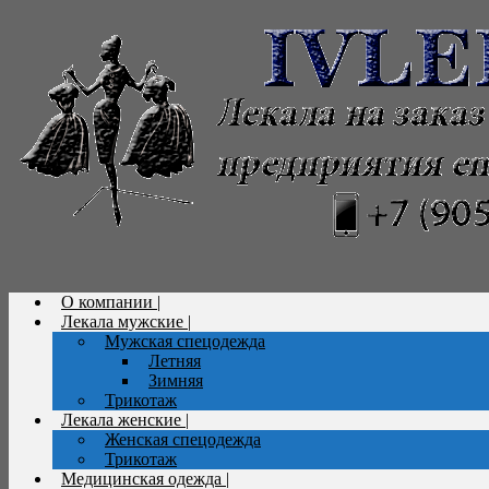
О компании |
Лекала мужские |
Мужская спецодежда
Летняя
Зимняя
Трикотаж
Лекала женские |
Женская спецодежда
Трикотаж
Медицинская одежда |