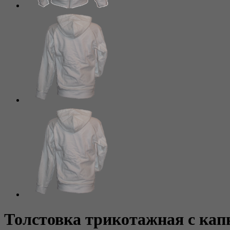
Толстовка трикотажная с ка