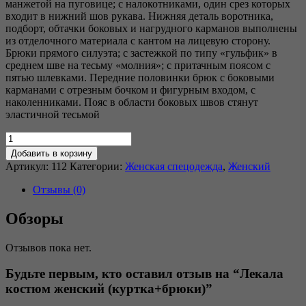
манжетой на пуговице; с налокотниками, один срез которых
входит в нижний шов рукава. Нижняя деталь воротника,
подборт, обтачки боковых и нагрудного карманов выполнены
из отделочного материала с кантом на лицевую сторону.
Брюки прямого силуэта; с застежкой по типу «гульфик» в
среднем шве на тесьму «молния»; с притачным поясом с
пятью шлевками. Передние половинки брюк с боковыми
карманами с отрезным бочком и фигурным входом, с
наколенниками. Пояс в области боковых швов стянут
эластичной тесьмой
Добавить в корзину
Артикул:
112
Категории:
Женская спецодежда
,
Женский
Отзывы (0)
Обзоры
Отзывов пока нет.
Будьте первым, кто оставил отзыв на “Лекала
костюм женский (куртка+брюки)”