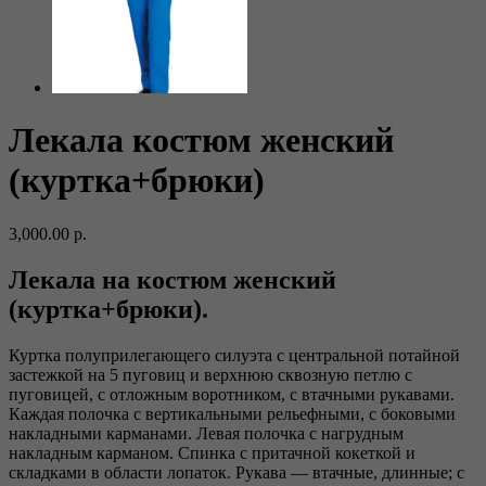
Лекала костюм женский
(куртка+брюки)
3,000.00
р.
Лекала на костюм женский
(куртка+брюки).
Куртка полуприлегающего силуэта с центральной потайной
застежкой на 5 пуговиц и верхнюю сквозную петлю с
пуговицей, с отложным воротником, с втачными рукавами.
Каждая полочка с вертикальными рельефными, с боковыми
накладными карманами. Левая полочка с нагрудным
накладным карманом. Спинка с притачной кокеткой и
складками в области лопаток. Рукава — втачные, длинные; с