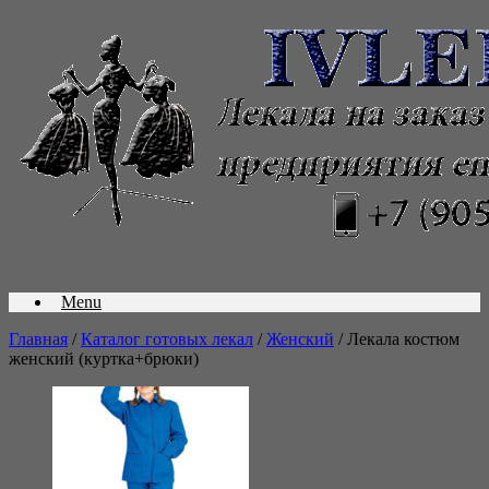
Menu
Главная
/
Каталог готовых лекал
/
Женский
/ Лекала костюм
женский (куртка+брюки)